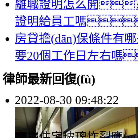
離職證明怎么開
證明給員工嗎
房貸擔(dān)保條件
要20個工作日左右嗎
律師最新回復(fù)
2022-08-30 09:48:22
高樓住宅玻璃炸裂應(yī