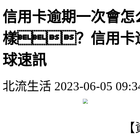
信用卡逾期一次會怎
樣？信用卡
球速訊
北流生活
2023-06-05 09:3
【