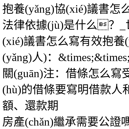
抱養(yǎng)協(xié)議
法律依據(jù)是什么？
(xié)議書怎么寫有效抱養(y
(yǎng)人)：&times;&times;
關(guān)注：借條怎么寫
(hù)的借條要寫明借款
額、還款期
房產(chǎn)繼承需要公證