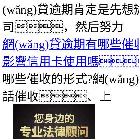
(wǎng)貸逾期肯定是先想辦
司，然后努力
網(wǎng)貸逾期有哪些催
影響信用卡使用嗎
哪些催收的形式?網(wǎn
話催收、上