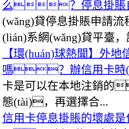
么？停息掛賬
(wǎng)貸停息掛賬申請流
(lián)系網(wǎng)貸平臺
【環(huán)球熱聞】外
嗎？辦信用卡時(s
卡是可以在本地注銷的
態(tài)，再選擇合...
信用卡停息掛賬的壞處是