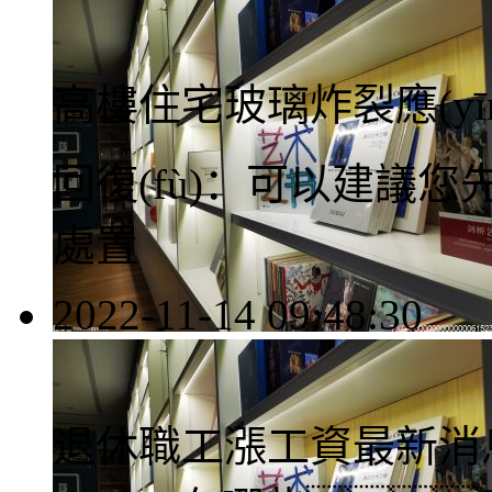
高樓住宅玻璃炸裂應(yī
回復(fù)：
可以建議您先找
處置
2022-11-14 09:48:30
律師回答區(qū)
退休職工漲工資最新消