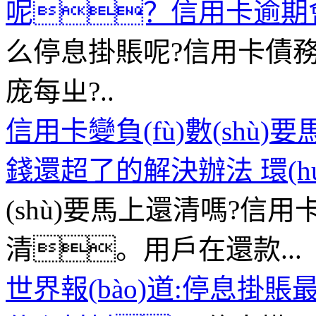
呢？信用卡逾期
么停息掛賬呢?信用卡債務(
庞每ㄓ?..
信用卡變負(fù)數(shù
錢還超了的解決辦法 環(hu
(shù)要馬上還清嗎?信用卡
清。用戶在還款...
世界報(bào)道:停息