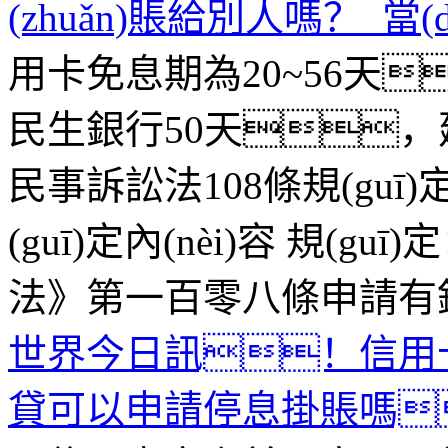
(zhuǎn)賬給別人嗎？_當(
用卡免息期為20~56天
民生銀行50天，建.
民事訴訟法108條規(guī
(guī)定內(nèi)容
規(gu
法》第一百零八條申請有錯(
世界今日訊！信用卡協(
貸可以申請停息掛賬嗎