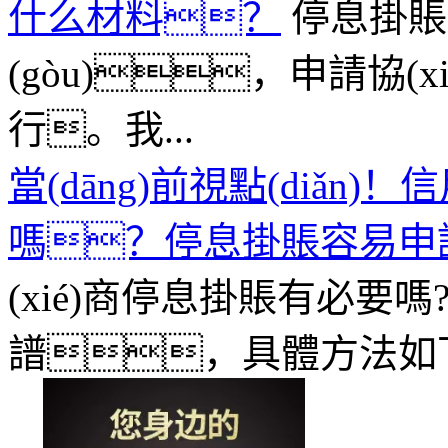
什么材料？
停息掛賬
(gòu)，申請協(xi
行。我...
當(dāng)前視點(diǎn)
嗎？停息掛賬容易申
(xié)商停息掛賬有必要嗎
譜，具體方法如下：