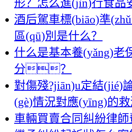
形？怎么進(jìn)行食品
酒后駕車標(biāo)準(
區(qū)別是什么？
什么是基本養(yǎng)老
分？
對傷殘?jiān)u定結(
(gè)情況對應(yīng)
車輛買賣合同糾紛律師費