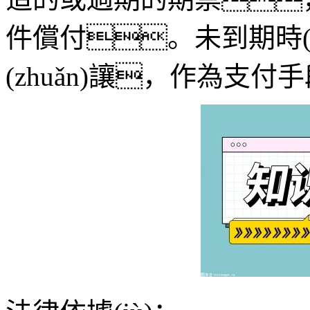
件償付。未到期時(sh
(zhuǎn)讓，作為支