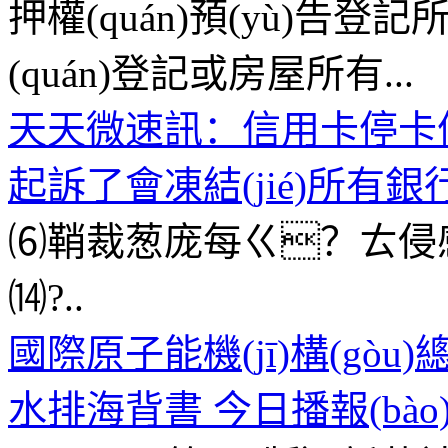
押權(quán)預(yù)告
(quán)登記或房屋所有...
天天微速訊：信用卡停卡
起訴了會凍結(jié)所有
⑹鞘裁葱庞每ㄍ？ㄊ侵
⒁?..
國際原子能機(jī)構(g
水排海背書 今日播報(bào