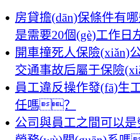
房貸擔(dān)保條件
是需要20個(gè)工作
開車撞死人保險(xiǎn)
交通事故后屬于保險(x
員工違反操作發(fā)生工傷
任嗎？
公司與員工之間可以是勞動(
勞務(wù)關(guān)