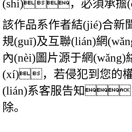
(shí)，必須承擔(
該作品系作者結(jié)合新
規(guī)及互聯(lián)網(
內(nèi)圖片源于網(wǎng)
(xí)，若侵犯到您的權
(lián)系客服告知
除。
標(biāo)簽：
票據(jù
票事項(xiàng)