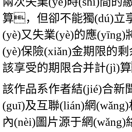
兩次失業(yè)時(shí)間的繳費
算，但卻不能獨(dú)立
(yè)又失業(yè)的應(yīng
(yè)保險(xiǎn)金期限的
該享受的期限合并計(jì)
該作品系作者結(jié)合新
(guī)及互聯(lián)網(wǎ
內(nèi)圖片源于網(wǎn