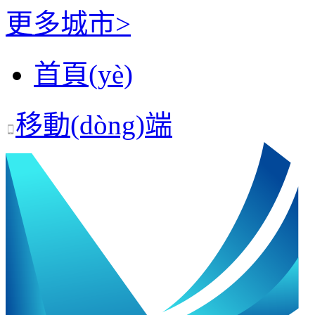
更多城市>
首頁(yè)
移動(dòng)端