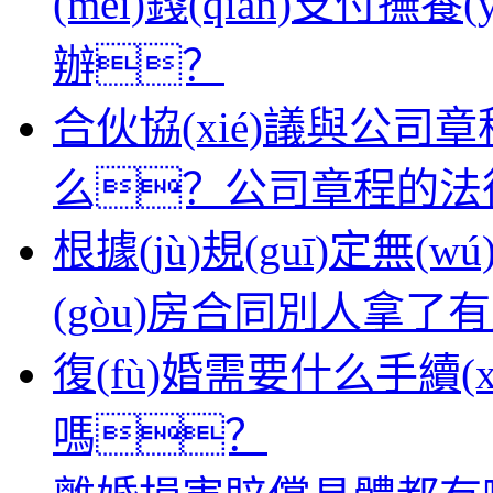
(méi)錢(qián)支付撫養
辦？
合伙協(xié)議與公司章程
么？公司章程的法律性
根據(jù)規(guī)定無(
(gòu)房合同別人拿了
復(fù)婚需要什么手續(x
嗎？