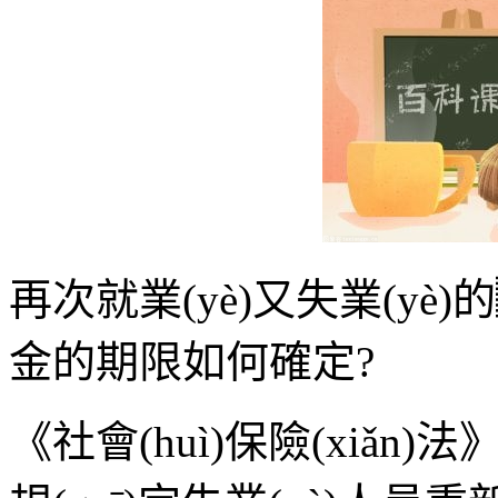
再次就業(yè)又失業(yè)的
金的期限如何確定?
《社會(huì)保險(xiǎn)法