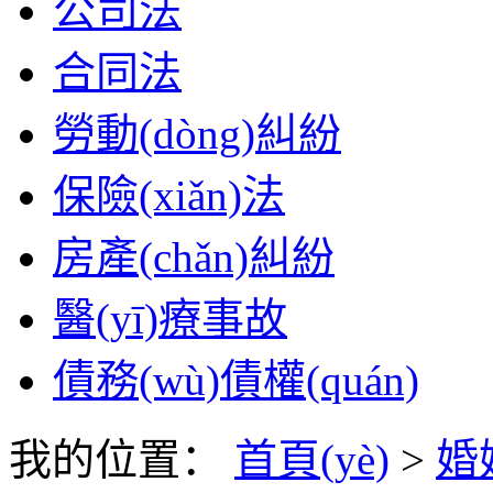
公司法
合同法
勞動(dòng)糾紛
保險(xiǎn)法
房產(chǎn)糾紛
醫(yī)療事故
債務(wù)債權(quán)
我的位置：
首頁(yè)
>
婚