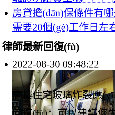
房貸擔(dān)保條件
需要20個(gè)工作日
律師最新回復(fù)
2022-08-30 09:48:22
高樓住宅玻璃炸裂應(yīng
回復(fù)：
可以建議您先