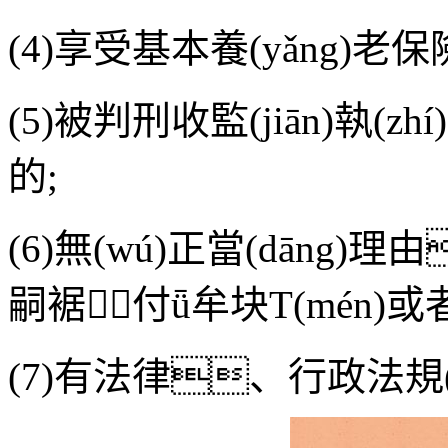
(4)享受基本養(yǎng)老保險
(5)被判刑收監(jiān)執(zh
的;
(6)無(wú)正當(dāng)理
嗣裾付ǖ牟块T(mén)或者
(7)有法律、行政法規(