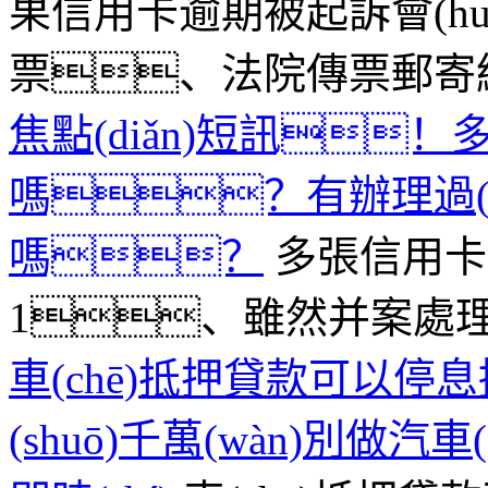
果信用卡逾期被起訴會(h
票、法院傳票郵寄給
焦點(diǎn)短訊！
嗎？有辦理過(
嗎？
多張信用卡逾
1、雖然并案處理發
車(chē)抵押貸款可以
(shuō)千萬(wàn)別做