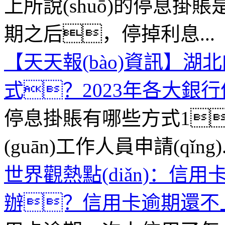
上所說(shuō)的停息掛
期之后，停掉利息...
【天天報(bào)資訊】
式？2023年各大銀
停息掛賬有哪些方式1
(guān)工作人員申請(qǐng).
世界觀熱點(diǎn)：信
辦？信用卡逾期還不上