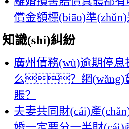
離婚損害賠償具體都有
償金額標(biāo)準(zhǔ
知識(shí)糾紛
廣州債務(wù)逾期停息掛
么？網(wǎng)
賬？
夫妻共同財(cái)產(c
婚一定要分一半財(cái)產