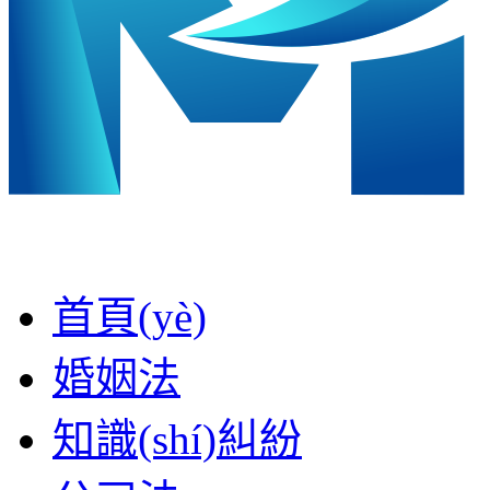
首頁(yè)
婚姻法
知識(shí)糾紛