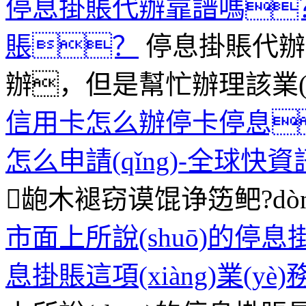
停息掛賬代辦靠譜嗎
賬？
停息掛賬代辦
辦，但是幫忙辦理該業(yè)
信用卡怎么辦停卡停息
怎么申請(qǐng)-全球快資
龅木褪窃谟馄诤笾鲃?dòng
市面上所說(shuō)的停息
息掛賬這項(xiàng)業(yè