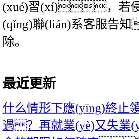
(xué)習(xí)，
(qǐng)聯(lián)系客服
除。
標(biāo)簽：
終止領(l
的情形
失業(yè)保險(xiǎn)
最近更新
什么情形下應(yīng)終止領(l
遇？再就業(yè)又失業(yè