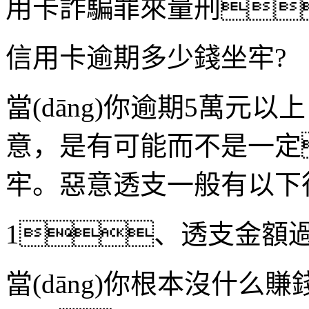
用卡詐騙罪來量刑
信用卡逾期多少錢坐牢?
當(dāng)你逾期5萬元
意，是有可能而不是一定
牢。惡意透支一般有以下
1、透支金額
當(dāng)你根本沒什