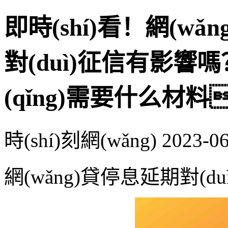
即時(shí)看！網(wǎ
對(duì)征信有影響嗎
(qǐng)需要什么材
時(shí)刻網(wǎng)
2023-06
網(wǎng)貸停息延期對(d