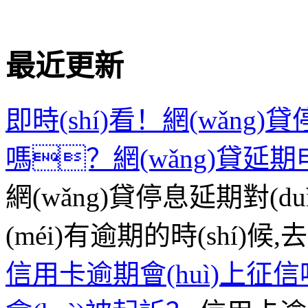
貸款延期
最近更新
即時(shí)看！網(wǎng
嗎？網(wǎng)貸延期
網(wǎng)貸停息延期對(
(méi)有逾期的時(shí)候,
信用卡逾期會(huì)上征信