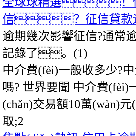
全球球精選！
信？征信貸款逾期
逾期幾次影響征信?通常逾
記錄了。(1)
中介費(fèi)一般收多少?中
嗎? 世界要聞
中介費(fè
(chǎn)交易額10萬(wàn)
取;2