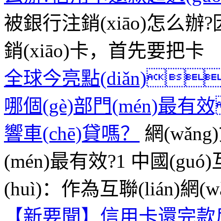
被銀行注銷(xiāo)怎么辦?因
銷(xiāo)卡，首先要把卡
全球今亮點(diǎn)
哪個(gè)部門(mén)
響車(chē)貸嗎？
網(wǎn
(mén)最有效?1 中國(guó)互
(huì)：作為互聯(lián)網(w
【新要聞】信用卡還完款后自