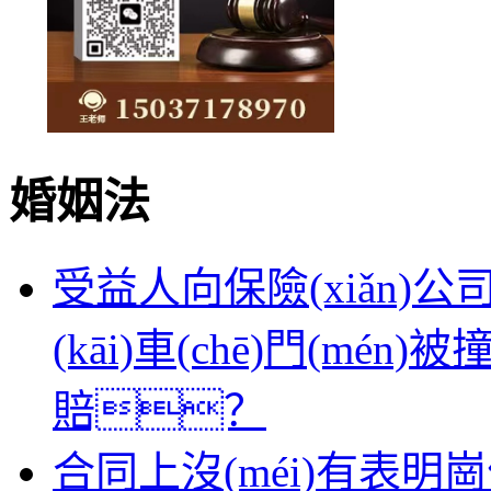
150371
婚姻法
受益人向保險(xiǎn)公
(kāi)車(chē)門(mén
賠？
合同上沒(méi)有表明