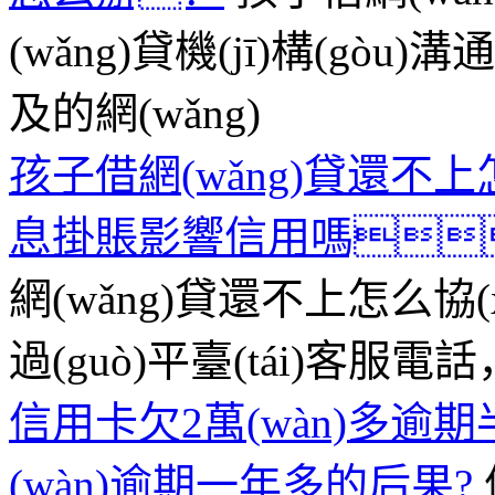
(wǎng)貸機(jī)構(gòu)
及的網(wǎng)
孩子借網(wǎng)貸還不上
息掛賬影響信用嗎
網(wǎng)貸還不上怎么協(
過(guò)平臺(tái)客服電話
信用卡欠2萬(wàn)多逾
(wàn)逾期一年多的后果?