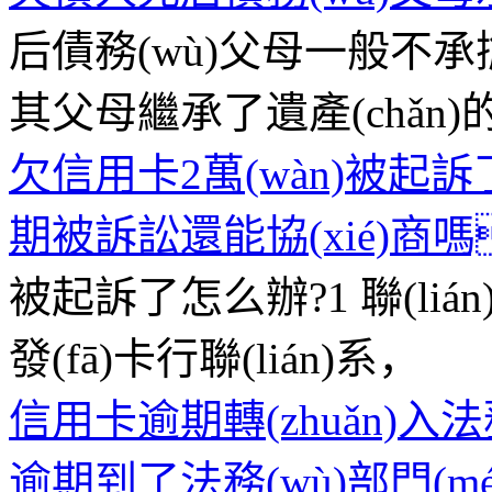
后債務(wù)父母一般不承擔
其父母繼承了遺產(chǎn)的應(
欠信用卡2萬(wàn)被
期被訴訟還能協(xié)商
被起訴了怎么辦?1 聯(liá
發(fā)卡行聯(lián)系，
信用卡逾期轉(zhuǎn)入
逾期到了法務(wù)部門(mén