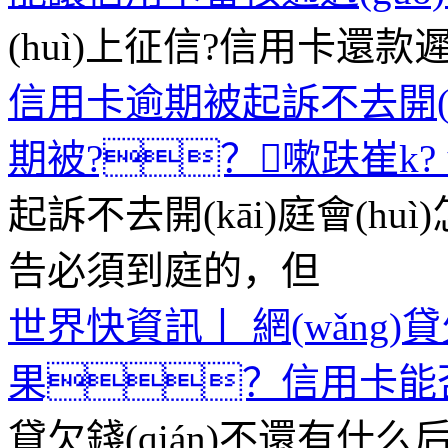
(huì)上征信?信用卡還
信用卡逾期被起訴不去開(kā
期被?？嗽趺崔k? 焦
起訴不去開(kāi)庭會(h
告必須到庭的，但
世界快資訊丨 網(wǎng)貸
果？信用卡能
貸欠錢(qián)不還有什