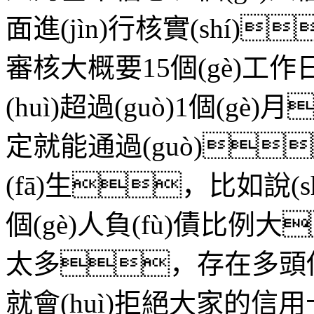
面進(jìn)行核實(shí
審核大概要15個(gè)工作
(huì)超過(guò)1個(
定就能通過(guò)
(fā)生，比如說(s
個(gè)人負(fù)債比例大
太多，存在多頭借
就會(huì)拒絕大家的信用