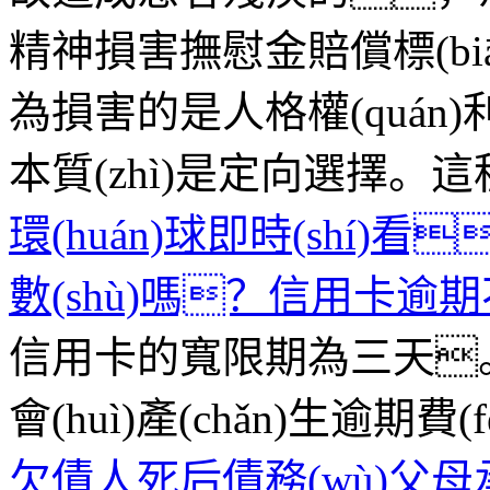
精神損害撫慰金賠償標(biāo
為損害的是人格權(quán)
本質(zhì)是定向選擇。
環(huán)球即時(shí
數(shù)嗎？信用卡
信用卡的寬限期為三天。
會(huì)產(chǎn)生逾期費(fè
欠債人死后債務(wù)父母承