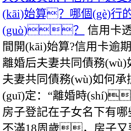
(kāi)始算？哪個(gè)
(guò)？
信用卡透支
間開(kāi)始算?信用卡逾
離婚后夫妻共同債務(wù)如
夫妻共同債務(wù)如何承擔
(guī)定：“離婚時(shí)
房子登記在子女名下有哪
不滿18周歲，房子