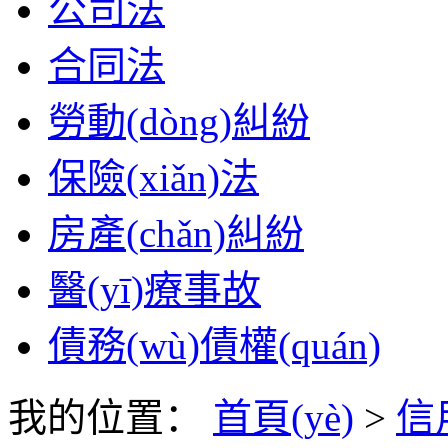
公司法
合同法
勞動(dòng)糾紛
保險(xiǎn)法
房產(chǎn)糾紛
醫(yī)療事故
債務(wù)債權(quán)
我的位置：
首頁(yè)
>
信