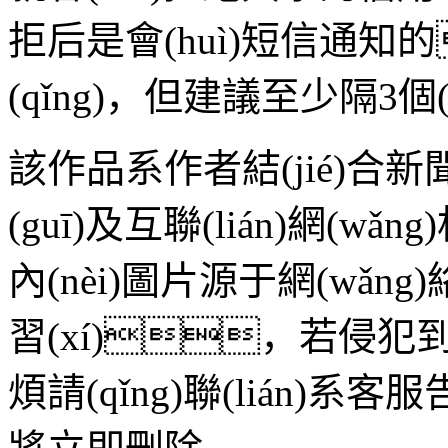
拒后是會(huì)短信通
(qǐng)，但建議至少隔3
該作品系作者結(jié)合新
(guī)及互聯(lián)網(wǎ
內(nèi)圖片源于網(wǎng)
習(xí)，若侵犯到
煩請(qǐng)聯(lián)系