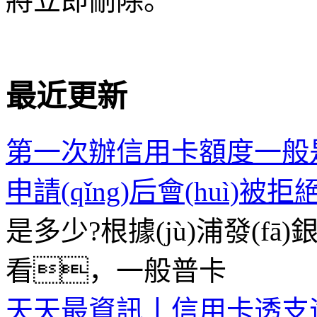
將立即刪除。
標(biāo)簽
理逾期三年
最近更新
第一次辦信用卡額度一般
申請(qǐng)后會(huì)被
是多少?根據(jù)浦發(fā)銀行
看，一般普卡
天天最資訊丨信用卡透支逾期時