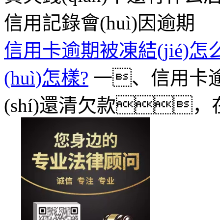
信用記錄會(huì)因逾期
信用卡逾期被凍結(jié)
(huì)怎樣?
一、信用卡逾期
(shí)還清欠款，在