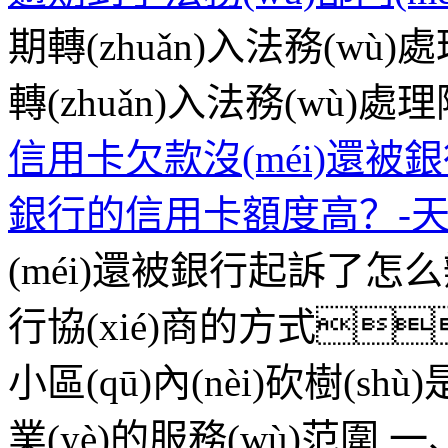
期轉(zhuǎn)入法務(wù)
轉(zhuǎn)入法務(wù)
信用卡欠款沒(méi)還被
銀行的信用卡額度高？-天天
(méi)還被銀行起訴了怎么
行協(xié)商的方式
小區(qū)內(nèi)砍樹(s
業(yè)的服務(wù)范圍
一、