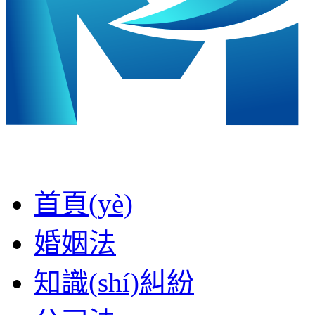
首頁(yè)
婚姻法
知識(shí)糾紛