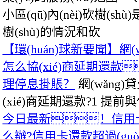
小區(qū)內(nèi)砍樹(
樹(shù)的情況和砍
【環(huán)球新要聞】網(w
怎么協(xié)商延期還
理停息掛賬？
網(wǎng)
(xié)商延期還款?1 提前
今日最新！信用卡
么辦?信用卡還款超過(gu