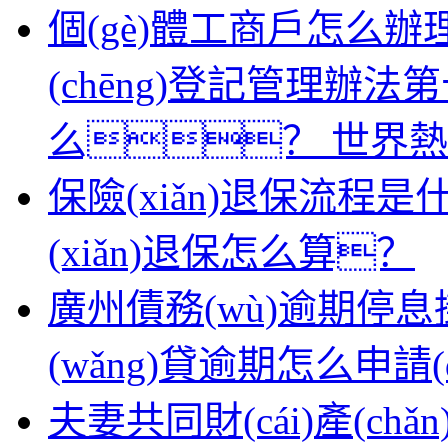
個(gè)體工商戶怎么辦
(chēng)登記管理辦法第
么？ 世界熱點(d
保險(xiǎn)退保流程
(xiǎn)退保怎么算？
廣州債務(wù)逾期停息
(wǎng)貸逾期怎么申請
夫妻共同財(cái)產(c