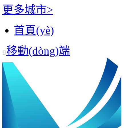
更多城市>
首頁(yè)
移動(dòng)端