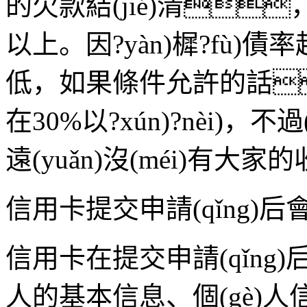
的欠款結(jié)清，
以上。因?yàn)樨?fù
低，如果條件允許的話
在30%以?xún)?nèi)，不
遠(yuǎn)沒(méi)有
信用卡提交申請(qǐng)后會
信用卡在提交申請(qǐng)后
人的基本信息、個(gè)