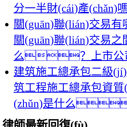
分一半財(cái)產(chǎn
關(guān)聯(lián)
關(guān)聯(lián)交
么？上市公
建筑施工總承包二級(jí)資
筑工程施工總承包資質(zhì)
(zhǔn)是什么
律師最新回復(fù)